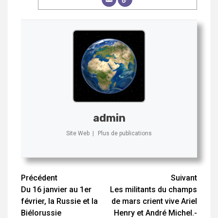
admin
Site Web
|
Plus de publications
Navigation
Précédent
Suivant
d’article
Du 16 janvier au 1er
Les militants du champs
février, la Russie et la
de mars crient vive Ariel
Biélorussie
Henry et André Michel.-