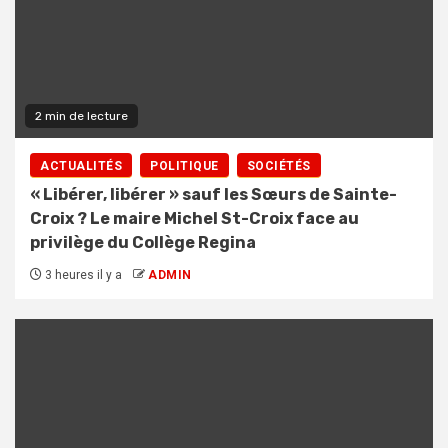
2 min de lecture
ACTUALITÉS
POLITIQUE
SOCIÉTÉS
« Libérer, libérer » sauf les Sœurs de Sainte-
Croix ? Le maire Michel St-Croix face au
privilège du Collège Regina
3 heures il y a
ADMIN