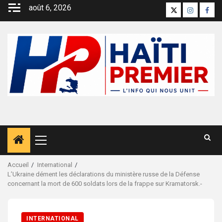
Aller
août 6, 2026
X
Instagra
Face
au
contenu
Menu
principal
Accueil
International
L’Ukraine dément les déclarations du ministère russe de la Défense
concernant la mort de 600 soldats lors de la frappe sur Kramatorsk.-
INTERNATIONAL