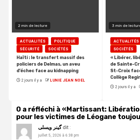
2 min de lecture
3 min de lectur
ACTUALITÉS
POLITIQUE
ACTUALITÉS
SÉCURITÉ
SOCIÉTÉS
SOCIÉTÉS
Haïti : le transfert massif des
« Libérer, li
policiers de Delmas, un aveu
de Sainte-Cro
d’échec face au kidnapping
St-Croix face
Collège Regi
2 jours il y a
LUNIE JEAN NOEL
2 jours il y a
0 a réfléchi à «
Martissant: Libératio
pour les victimes de Léogane toujou
گینر ویسلی
dit :
juillet 5, 2026 à 6:38 pm