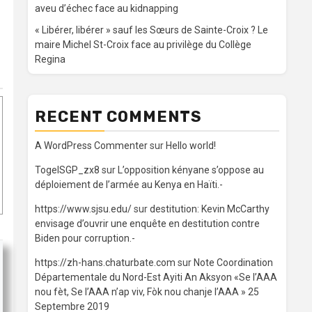
aveu d’échec face au kidnapping
« Libérer, libérer » sauf les Sœurs de Sainte-Croix ? Le
maire Michel St-Croix face au privilège du Collège
Regina
RECENT COMMENTS
A WordPress Commenter
sur
Hello world!
TogelSGP_zx8
sur
L’opposition kényane s’oppose au
déploiement de l’armée au Kenya en Haïti.-
https://www.sjsu.edu/
sur
destitution: Kevin McCarthy
envisage d’ouvrir une enquête en destitution contre
Biden pour corruption.-
https://zh-hans.chaturbate.com
sur
Note Coordination
Départementale du Nord-Est Ayiti An Aksyon «Se l’AAA
nou fèt, Se l’AAA n’ap viv, Fòk nou chanje l’AAA » 25
Septembre 2019