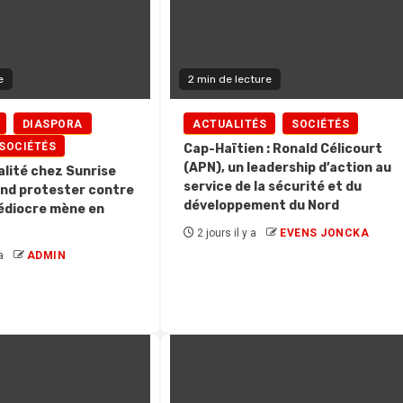
e
2 min de lecture
DIASPORA
ACTUALITÉS
SOCIÉTÉS
SOCIÉTÉS
Cap-Haïtien : Ronald Célicourt
(APN), un leadership d’action au
alité chez Sunrise
service de la sécurité et du
and protester contre
développement du Nord
édiocre mène en
2 jours il y a
EVENS JONCKA
a
ADMIN