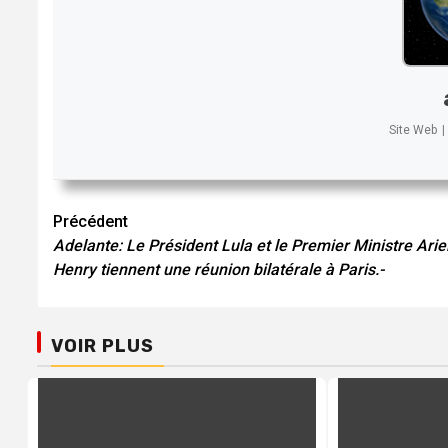
Site Web
|
Navigation
Précédent
Adelante: Le Président Lula et le Premier Ministre Arie
d’article
Henry tiennent une réunion bilatérale à Paris.-
VOIR PLUS