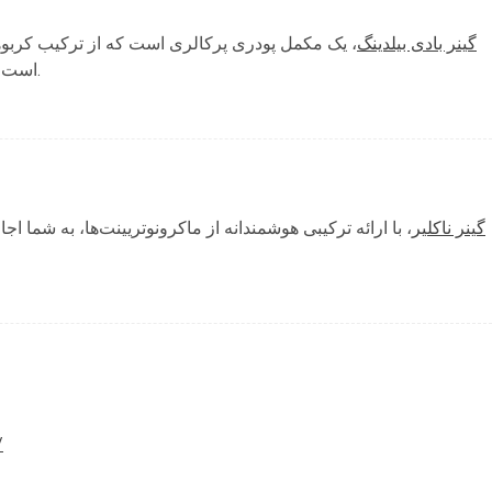
گینر بادی بیلدینگ
یک مکمل پودری پرکالری است که از ترکیب کربوهیدر
است تا به شما در افزایش وزن و حجم عضلانی کمک کند.
گینر ناکلیر
با ارائه ترکیبی هوشمندانه از ماکرونوتریینت‌ها، به شما اجازه
/