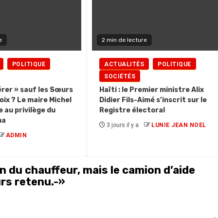
e
2 min de lecture
POLITIQUE
ACTUALITÉS
POLITIQUE
SOCIÉTÉS
bérer » sauf les Sœurs
Haïti : le Premier ministre Alix
ix ? Le maire Michel
Didier Fils-Aimé s’inscrit sur le
 au privilège du
Registre électoral
na
3 jours il y a
LUNIE JEAN NOEL
ADMIN
n du chauffeur, mais le camion d’aide
rs retenu.-
»