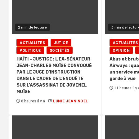
2 min de lecture
3 min de lectur
ACTUALITÉS
JUTICE
ACTUALITÉS
POLITIQUE
SOCIÉTÉS
OPINION
HAÏTI – JUSTICE : L’EX-SÉNATEUR
Abus et brut
JEAN-CHARLES MOÏSE CONVOQUÉ
Airways : qu
PAR LE JUGE D’INSTRUCTION
un service m
DANS LE CADRE DE L’ENQUÊTE
garde à vue
SUR L’ASSASSINAT DE JOVENEL
11 heures il y 
MOÏSE
8 heures il y a
LUNIE JEAN NOEL