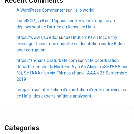
Recent Comments
A WordPress Commenter
sur
Hello world!
TogelSGP_zx8
sur
L’opposition kényane s’oppose au
déploiement de l’armée au Kenya en Haïti.-
https://www.sjsu.edu/
sur
destitution: Kevin McCarthy
envisage d’ouvrir une enquête en destitution contre Biden
pour corruption.-
https://zh-hans.chaturbate.com
sur
Note Coordination
Départementale du Nord-Est Ayiti An Aksyon «Se l’AAA nou
fèt, Se l’AAA n’ap viv, Fòk nou chanje l’AAA » 25 Septembre
2019
omga.su
sur
Interdiction d’exportation d’œufs dominicains
en Haïti : des experts haïtiens analysent.-
Categories