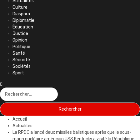
Actualités
principal
Culture
Diaspora
Diplomatie
Éducation
Justice
Opinion
Politique
Santé
Sécurité
Sociétés
Sport
Rechercher :
Accueil
Actualités
La RPDC a lancé deux missiles balistiques après que le sous-
marin nucléaire américain USS Kentucky a visité la République